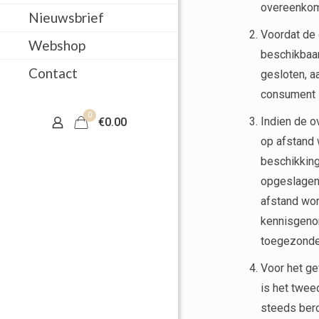
overeenkom
Nieuwsbrief
Voordat de
Webshop
beschikbaar
Contact
gesloten, a
consument 
0
Indien de o
€0.00
op afstand 
beschikkin
opgeslagen 
afstand wo
kennisgenom
toegezonde
Voor het ge
is het twee
steeds bero