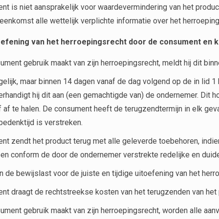
t is niet aansprakelijk voor waardevermindering van het product
eenkomst alle wettelijk verplichte informatie over het herroeping
efening van het herroepingsrecht door de consument en 
ument gebruik maakt van zijn herroepingsrecht, meldt hij dit bi
elijk, maar binnen 14 dagen vanaf de dag volgend op de in lid 
verhandigt hij dit aan (een gemachtigde van) de ondernemer. Dit 
f af te halen. De consument heeft de terugzendtermijn in elk geva
bedenktijd is verstreken.
t zendt het product terug met alle geleverde toebehoren, indien 
 en conform de door de ondernemer verstrekte redelijke en duidel
n de bewijslast voor de juiste en tijdige uitoefening van het herr
t draagt de rechtstreekse kosten van het terugzenden van het 
ument gebruik maakt van zijn herroepingsrecht, worden alle a