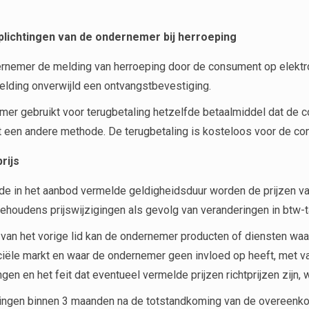
rplichtingen van de ondernemer bij herroeping
rnemer de melding van herroeping door de consument op elektron
lding onverwijld een ontvangstbevestiging.
er gebruikt voor terugbetaling hetzelfde betaalmiddel dat de c
 een andere methode. De terugbetaling is kosteloos voor de co
rijs
e in het aanbod vermelde geldigheidsduur worden de prijzen v
ehoudens prijswijzigingen als gevolg van veranderingen in btw-t
g van het vorige lid kan de ondernemer producten of diensten w
ciële markt en waar de ondernemer geen invloed op heeft, met v
en en het feit dat eventueel vermelde prijzen richtprijzen zijn,
ingen binnen 3 maanden na de totstandkoming van de overeenkomst