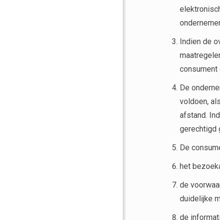
elektronisc
ondernemer
Indien de o
maatregelen
consument e
De ondernem
voldoen, al
afstand. In
gerechtigd 
De consumen
het bezoeka
de voorwaa
duidelijke 
de informat