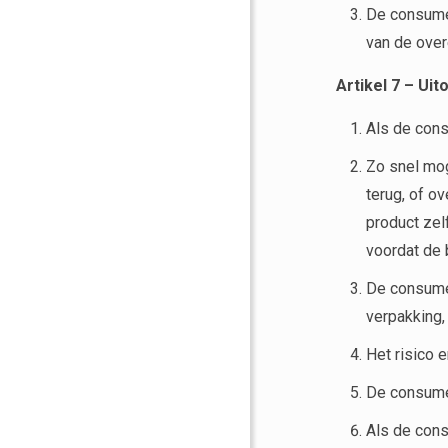
De consumen
van de over
Artikel 7
–
Uito
Als de cons
Zo snel mog
terug, of o
product zel
voordat de 
De consumen
verpakking,
Het risico e
De consumen
Als de cons