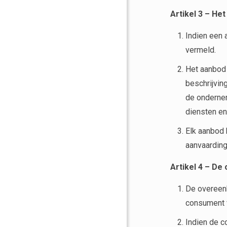
Artikel 3
–
Het
Indien een 
vermeld.
Het aanbod 
beschrijvin
de onderne
diensten en
Elk aanbod 
aanvaarding
Artikel 4 – D
De overeenk
consument v
Indien de c