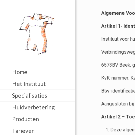
Algemene Voor
Artikel 1- Ide
Instituut voor h
Verbindingsweg
6573BV Beek, g
Home
KvK-nummer: K
Het Instituut
Btw-identific
Specialisaties
Aangesloten bi
Huidverbetering
Artikel 2 – To
Producten
Deze algem
Tarieven