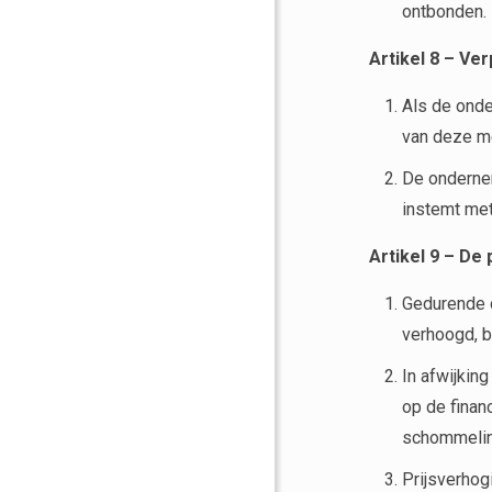
ontbonden.
Artikel 8 – Ve
Als de onde
van deze me
De ondernem
instemt met
Artikel 9
–
De p
Gedurende d
verhoogd, b
In afwijkin
op de finan
schommeling
Prijsverhog