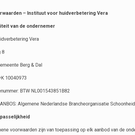
waarden – Instituut voor
huidverbetering Vera
ntiteit van de ondernemer
uidverbetering Vera
 8
emeente Berg & Dal
vK 10040973
atienummer: BTW NL001543851B82
j ANBOS: Algemene Nederlandse Brancheorganisatie Schoonheids
epasselijkheid
ene voorwaarden zijn van toepassing op elk aanbod van de ond