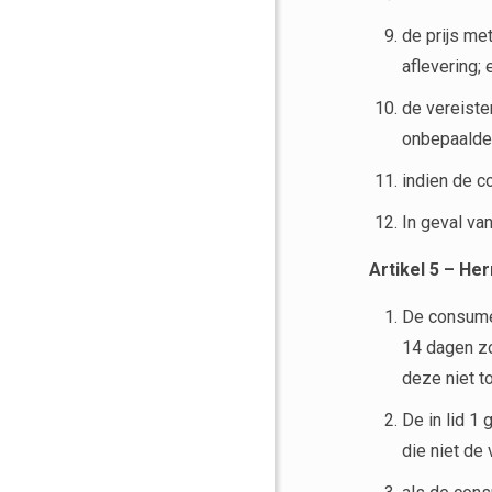
de prijs me
aflevering;
de vereiste
onbepaalde 
indien de c
In geval va
Artikel 5 – He
De consume
14 dagen z
deze niet t
De in lid 1
die niet de 