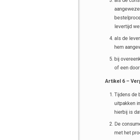
als de cons
aangewezen 
bestelproce
levertijd we
als de leve
hem aangewe
bij overeen
of een door
Artikel 6
–
Verp
Tijdens de 
uitpakken i
hierbij is 
De consumen
met het pro