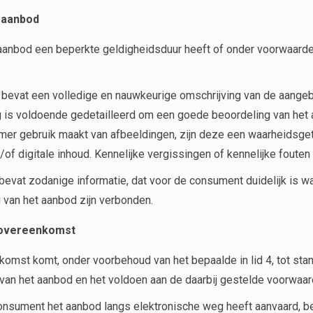
 aanbod
aanbod een beperkte geldigheidsduur heeft of onder voorwaarden
bevat een volledige en nauwkeurige omschrijving van de aangebo
g is voldoende gedetailleerd om een goede beoordeling van het
mer gebruik maakt van afbeeldingen, zijn deze een waarheidsg
/of digitale inhoud. Kennelijke vergissingen of kennelijke foute
bevat zodanige informatie, dat voor de consument duidelijk is wat
 van het aanbod zijn verbonden.
e overeenkomst
omst komt, onder voorbehoud van het bepaalde in lid 4, tot st
an het aanbod en het voldoen aan de daarbij gestelde voorwaar
onsument het aanbod langs elektronische weg heeft aanvaard, b