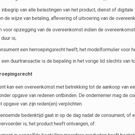
t inbegrip van alle belastingen van het product, dienst of digita
 en de wijze van betaling, aflevering of uitvoering van de overee
n voor opzegging van de overeenkomst indien de overeenkomst e
duur is;
onsument een herroepingsrecht heeft, het modelformulier voor h
n een duurtransactie is de bepaling in het vorige lid slechts van 
rroepingsrecht
nt kan een overeenkomst met betrekking tot de aankoop van ee
onder opgave van redenen ontbinden. De ondernemer mag de con
ot opgave van zijn reden(en) verplichten.
 genoemde bedenktijd gaat in op de dag nadat de consument, o
vervoerder is, het product heeft ontvangen, of: