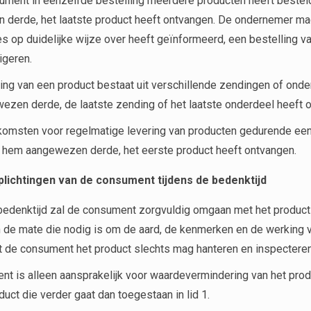
ument in eenzelfde bestelling meerdere producten heeft beste
derde, het laatste product heeft ontvangen. De ondernemer mag
s op duidelijke wijze over heeft geïnformeerd, een bestelling 
igeren.
ring van een product bestaat uit verschillende zendingen of on
zen derde, de laatste zending of het laatste onderdeel heeft 
komsten voor regelmatige levering van producten gedurende ee
 hem aangewezen derde, het eerste product heeft ontvangen.
lichtingen van de consument tijdens de bedenktijd
bedenktijd zal de consument zorgvuldig omgaan met het product e
n de mate die nodig is om de aard, de kenmerken en de werking va
dat de consument het product slechts mag hanteren en inspecteren
t is alleen aansprakelijk voor waardevermindering van het prod
duct die verder gaat dan toegestaan in lid 1.