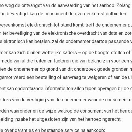
he weg de ontvangst van de aanvaarding van het aanbod. Zolang 
 is bevestigd, kan de consument de overeenkomst ontbinden.
vereenkomst elektronisch tot stand komt, treft de ondernemer 
 ter beveiliging van de elektronische overdracht van data en zor
lektronisch kan betalen, zal de ondernemer daartoe passende v
er kan zich binnen wettelijke kaders – op de hoogte stellen of 
smede van al die feiten en factoren die van belang zijn voor e
dien de ondernemer op grond van dit onderzoek goede gronden he
gemotiveerd een bestelling of aanvraag te weigeren of aan de u
t kan onderstaande informatie ten allen tijden opvragen bij de
dres van de vestiging van de ondernemer waar de consument me
rden waaronder en de wijze waarop de consument van het herroe
melding inzake het uitgesloten zijn van het herroepingsrecht;
ie over garanties en bestaande service na aankoop;