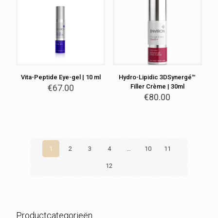
Vita-Peptide Eye-gel | 10 ml
Hydro-Lipidic 3DSynergé™
€
67.00
Filler Crème | 30ml
€
80.00
1
2
3
4
…
10
11
12
Productcategorieën