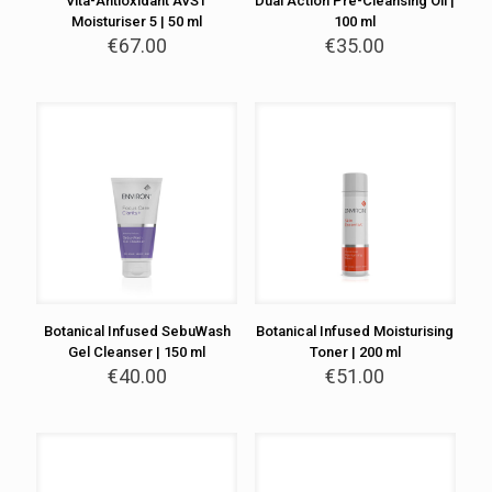
Vita-Antioxidant AVST
Dual Action Pre-Cleansing Oil |
Moisturiser 5 | 50 ml
100 ml
€
67.00
€
35.00
Botanical Infused SebuWash
Botanical Infused Moisturising
Gel Cleanser | 150 ml
Toner | 200 ml
€
40.00
€
51.00