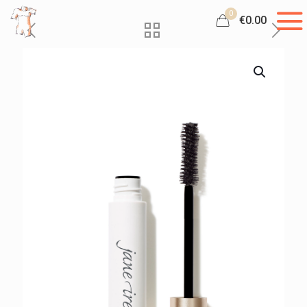
0
€0.00