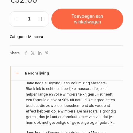
Beyond
Toevoegen aan
Lash
winkelwagen
Volumizing
Mascara
aantal
Categorie:
Mascara
Share
Beschrijving
Jane Iredale Beyond Lash Volumizing Mascara-
Black Ink is echt een heerlijke mascara die je zal
helpen lange en volle wimpers te krijgen . Het heeft
een formule die voor 98% uit natuurlijke ingrediënten
bestaat die zowel een beschermend als voedend
effect hebben op je wimpers. De mascara is grondig
getest, dus je kunt er absoluut zeker van zijn dat je
hem ook met gevoelige of gevoelige ogen gebruikt.
Jane Iredale Beyond Lash Volumizing Mascara