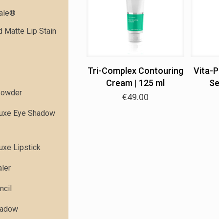
dale®
 Matte Lip Stain
Tri-Complex Contouring
Vita-
Cream | 125 ml
Se
powder
€
49.00
Luxe Eye Shadow
uxe Lipstick
ler
ncil
hadow