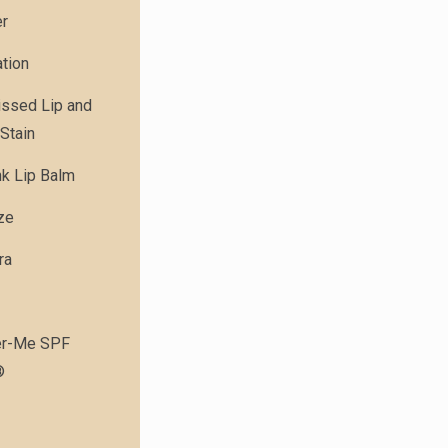
er
tion
issed Lip and
Stain
nk Lip Balm
ze
ra
r-Me SPF
®