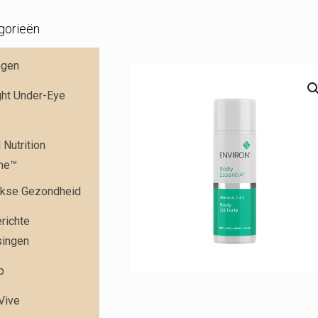
gorieën
ngen
ght Under-Eye
Nutrition
me™
jkse Gezondheid
richte
singen
p
 Vive