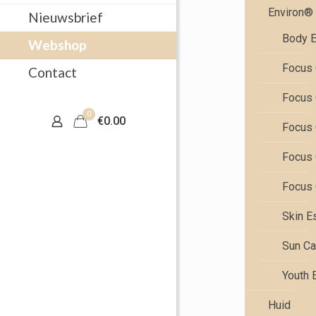
Environ®
Nieuwsbrief
Body E
Webshop
Focus 
Contact
Focus 
0
€0.00
Focus 
Focus 
Focus 
Skin E
Sun Ca
Youth 
Huid