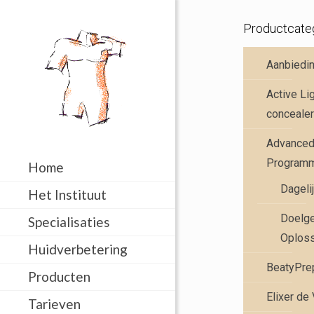
Productcate
Aanbiedi
Active Li
concealer
Advanced 
Program
Home
Dageli
Het Instituut
Doelge
Specialisaties
Oplos
Huidverbetering
BeatyPre
Producten
Elixer de
Tarieven