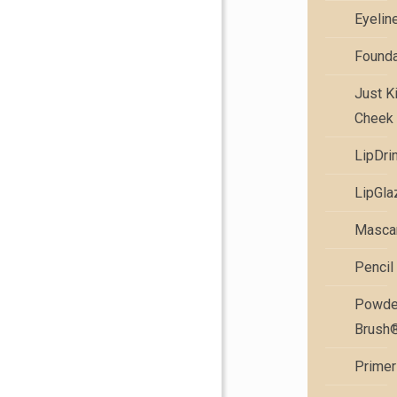
Eyelin
Founda
Just K
Cheek 
LipDri
LipGla
Masca
Pencil
Powde
Brush
Primer