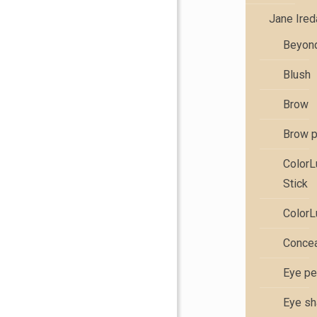
Jane Ire
Beyond
Blush
Brow
Brow 
Color
Stick
ColorL
Concea
Eye pe
Eye s