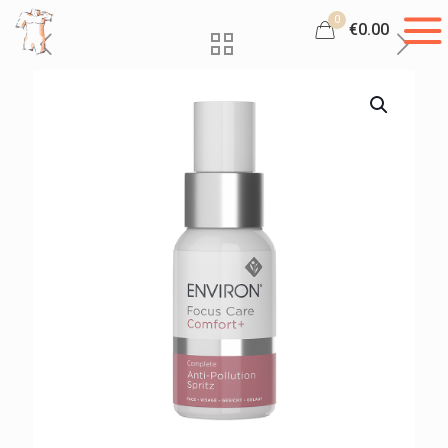
0
€0.00