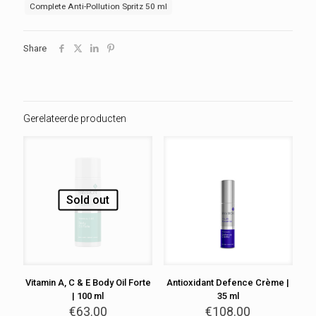
50
Complete Anti-Pollution Spritz 50 ml
ml
aantal
Share
Gerelateerde producten
Sold out
Vitamin A, C & E Body Oil Forte
Antioxidant Defence Crème |
| 100 ml
35 ml
€
63.00
€
108.00