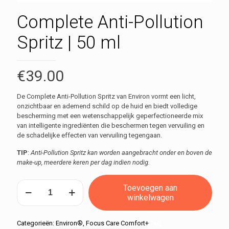
Complete Anti-Pollution
Spritz | 50 ml
€
39.00
De Complete Anti-Pollution Spritz van Environ vormt een licht,
onzichtbaar en ademend schild op de huid en biedt volledige
bescherming met een wetenschappelijk geperfectioneerde mix
van intelligente ingrediënten die beschermen tegen vervuiling en
de schadelijke effecten van vervuiling tegengaan.
TIP
:
Anti-Pollution Spritz kan worden aangebracht onder en boven de
make-up, meerdere keren per dag indien nodig.
Complete
Toevoegen aan
Anti-
winkelwagen
Pollution
Spritz
|
Categorieën:
Environ®
,
Focus Care Comfort+
Tag: