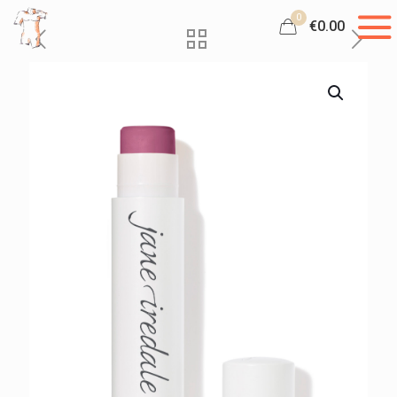
0
€0.00