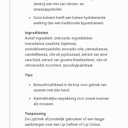
dankzij een mix van citroen- en
sinaasappeloliën.
Deze balsem heeft een betere hydraterende
werking dan een traditionele lippenbalsem.
Ingrediënten
Actief ingrediënt: zinkoxide. Ingrediënten:
macadamia zaadolie, bijenwas,
zonnebloemzaadolie, avocado-olie, carnaubawas,
candelillawas, olie uit jojobazaad, extract van aloë
vera blad, extract van groene theebladeren, olie uit
citroenschil, tocoferol, ascorbylpalmitaat.
Tips
Buisschroefdraad in de kop voor gemak van
openen met één hand.
Aantrekkelijke verpakking voor zowel mannen
als vrouwen
Toepassing
De LipDrink afzonderlijk gebruiken of een laagje
aanbrengen over een Lip Definer of Lip Colour.