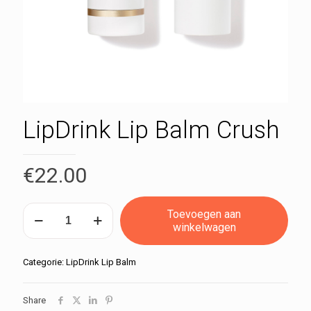
LipDrink Lip Balm Crush
€
22.00
LipDrink
Toevoegen aan
Lip
winkelwagen
Balm
Crush
aantal
Categorie:
LipDrink Lip Balm
Share