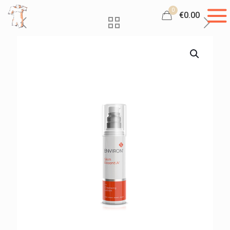
0
€0.00