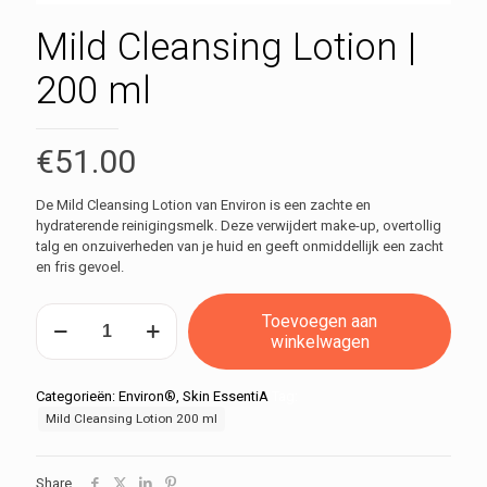
Mild Cleansing Lotion |
200 ml
€
51.00
De Mild Cleansing Lotion van Environ is een zachte en
hydraterende reinigingsmelk. Deze verwijdert make-up, overtollig
talg en onzuiverheden van je huid en geeft onmiddellijk een zacht
en fris gevoel.
Mild
Toevoegen aan
Cleansing
winkelwagen
Lotion
|
200
Categorieën:
Environ®
,
Skin EssentiA
Tag:
ml
Mild Cleansing Lotion 200 ml
aantal
Share