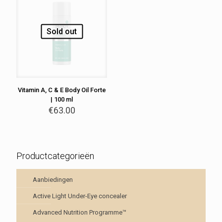
Sold out
Vitamin A, C & E Body Oil Forte
| 100 ml
€
63.00
Productcategorieën
Aanbiedingen
Active Light Under-Eye concealer
Advanced Nutrition Programme™