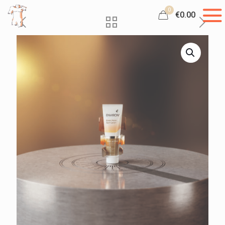
0
€0.00