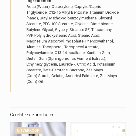
Ingrediënten
Aqua (Water), Octocrylene, Caprylic/Capric
Triglyceride, C12-15 Alkyl Benzoate, Titanium Dioxide
(nano), Butyl Methoxydibenzoylmethane, Glyceryl
Stearate, PEG-100 Stearate, Glycerin, Dimethicone,
Butylene Glycol, Glyceryl Stearate SE, Triacontanyl
PVP, Polyhydroxystearic Acid, Stearic Acid,
Magnesium Ascorbyl Phosphate, Phenoxyethanol,
Alumina, Tocopherol, Tocopheryl Acetate,
Polyacrylamide, C13-14 Isoalkane, Xanthan Gum,
Diutan Gum (Sphingomonas Ferment Extract),
Ethylhexylglycerin, Laureth-7, Citric Acid, Potassium
Stearate, Beta-Carotene, Sucrose, Zea Mays
(Corn) Starch, Gelatin, Ascorbyl Palmitate, Zea Mays
(Corn) Oil.
Gerelateerde producten
UITVERKOOP