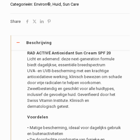
Antioxidant
Categorieën:
Environ®
,
Huid
,
Sun Care
Sun
Cream
Share
SPF
20
aantal
Beschrijving
RAD ACTIVÉ Antioxidant Sun Cream SPF 20
Licht en ademend: deze next-generation formule
biedt dagelijkse, essentiële breedspectrum
UVA- en UVB-bescherming met een krachtige
antioxidatieve werking, klinisch bewezen om schade
door vrije radicalen te helpen voorkomen.
Zweetbestendig en geschikt voor alle huidtypes,
inclusief de gevoelige huid. Geverifieerd door het
Swiss Vitamin Institute. Klinisch en
dermatologisch getest.
Voordelen
• Matige bescherming, ideaal voor dagelijks gebruik
en buitenactiviteiten
• De doordachte combinatie van fysieke en