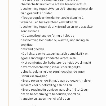
chemische filters biedt e ectieve breedspectrum
bescherming tegen UVA- en UVB-straling en helpt de
huid gezond te houden
• Toegevoegde antioxidanten zoals vitamine C,
vitamine E en bèta-caroteen versterken de
bescherming tegen door vrije radicalen veroorzaakte
zonneschade
• De zweetbestendige formule helpt de
bescherming behouden bij warmte, inspanning en
vochtige
omstandigheden
• De lichte, zachte textuur laat zich gemakkelijk en
egaal aanbrengen zonder te verschuiven
• Het comfortabele, hydraterende huidgevoel maakt
deze zonbescherming ideaal voor dagelijks
gebruik, ook na huidverzorgingsbehandelingen
Gebruiksaanwijzing
• Breng royaal en gelijkmatig aan op gezicht, hals en
lichaam vóór blootstelling aan de zon
• Breng regelmatig opnieuw aan, elke 1,5 tot 2 uur,
om de bescherming te behouden, vooral na
transpireren, zwemmen of afdrogen