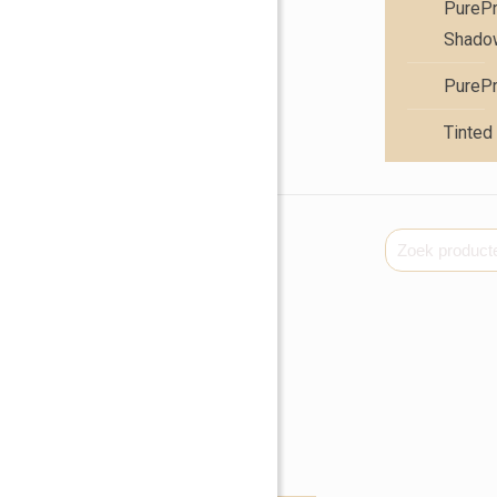
PureP
Shadow
PureP
Tinted