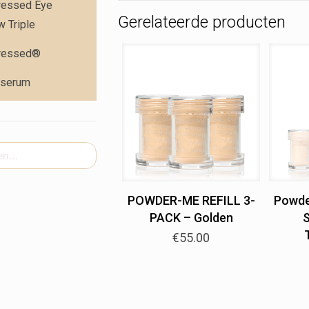
ressed Eye
Gerelateerde producten
 Triple
ressed®
 serum
POWDER-ME REFILL 3-
Powde
PACK – Golden
S
€
55.00