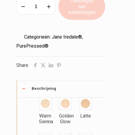
Toevoegen
PurePressed®
aan
Base
winkelwagen
Mineral
Foundation
(Refill)
Categorieën:
Jane Iredale®
,
aantal
PurePressed®
Share
Beschrijving
Warm
Golden
Latte
Sienna
Glow