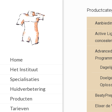
Productcate
Aanbiedi
Active Li
concealer
Advanced 
Program
Home
Dageli
Het Instituut
Doelge
Specialisaties
Oplos
Huidverbetering
BeatyPre
Producten
Elixer de
Tarieven