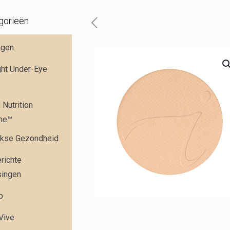
gorieën
ngen
ght Under-Eye
Nutrition
me™
jkse Gezondheid
richte
singen
p
 Vive