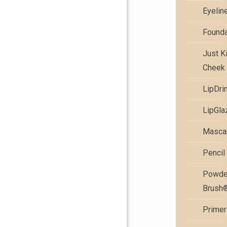
Eyelin
Founda
Just K
Cheek 
LipDri
LipGla
Masca
Pencil
Powde
Brush
Primer