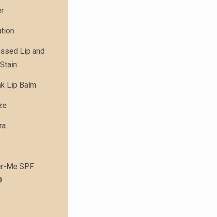
er
tion
issed Lip and
Stain
nk Lip Balm
ze
ra
r-Me SPF
®