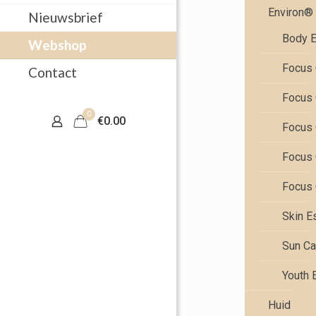
Environ®
Nieuwsbrief
Body E
Webshop
Focus 
Contact
Focus 
0
€0.00
Focus 
Focus 
Focus 
Skin E
Sun Ca
Youth 
Huid