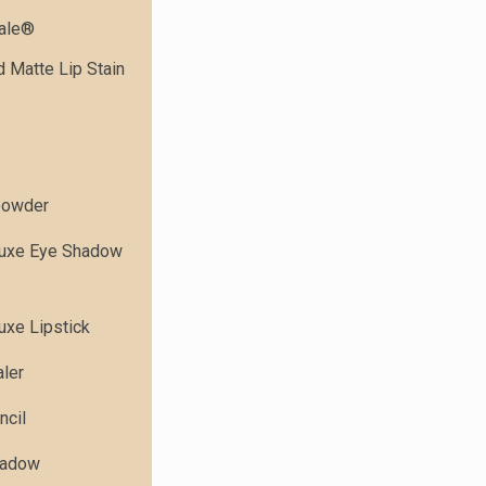
dale®
 Matte Lip Stain
powder
Luxe Eye Shadow
uxe Lipstick
ler
ncil
hadow