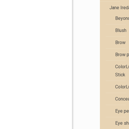
Jane Ire
Beyond
Blush
Brow
Brow 
Color
Stick
ColorL
Concea
Eye pe
Eye s