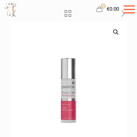
0
€0.00