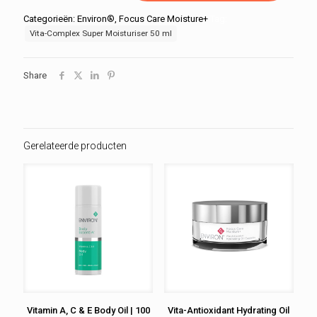
Moisturiser
|
Categorieën:
Environ®
,
Focus Care Moisture+
Tag:
50
Vita-Complex Super Moisturiser 50 ml
ml
aantal
Share
Gerelateerde producten
Vitamin A, C & E Body Oil | 100
Vita-Antioxidant Hydrating Oil