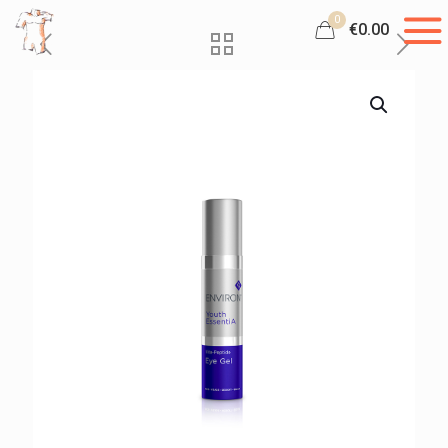
0
€0.00