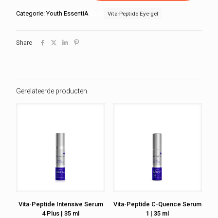
gel
|
Categorie:
Youth EssentiA
Tag:
Vita-Peptide Eye-gel
10
ml
aantal
Share
Gerelateerde producten
Vita-Peptide Intensive Serum
Vita-Peptide C-Quence Serum
4 Plus | 35 ml
1 | 35 ml