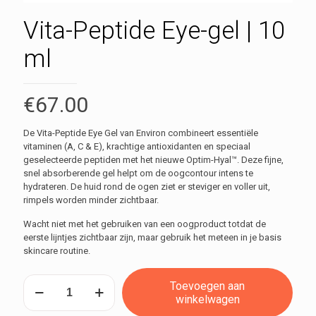
Vita-Peptide Eye-gel | 10
ml
€
67.00
De Vita-Peptide Eye Gel van Environ combineert essentiële
vitaminen (A, C & E), krachtige antioxidanten en speciaal
geselecteerde peptiden met het nieuwe Optim-Hyal™. Deze fijne,
snel absorberende gel helpt om de oogcontour intens te
hydrateren. De huid rond de ogen ziet er steviger en voller uit,
rimpels worden minder zichtbaar.
Wacht niet met het gebruiken van een oogproduct totdat de
eerste lijntjes zichtbaar zijn, maar gebruik het meteen in je basis
skincare routine.
Vita-
Toevoegen aan
Peptide
winkelwagen
Eye-