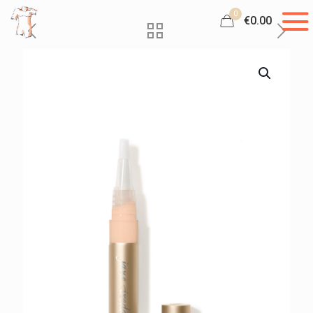
0
€0.00