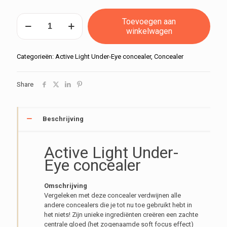
Active
Toevoegen aan
Light
winkelwagen
Under-
Eye
concealer-
Categorieën:
Active Light Under-Eye concealer
,
Concealer
no3
aantal
Share
Beschrijving
Active Light Under-
Eye concealer
Omschrijving
Vergeleken met deze concealer verdwijnen alle
andere concealers die je tot nu toe gebruikt hebt in
het niets! Zijn unieke ingrediënten creëren een zachte
centrale gloed (het zogenaamde soft focus effect)