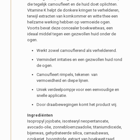
die tegelijk camoufleert en de huid doet oplichten.
Vitamine K helpt de donkere kringen te verhelderen,
terwijl extracten van komkommer en witte thee een
heilzame werking hebben op vermoeide ogen.
Voorts bevat deze concealer boekweitwas, een
ideaal middel tegen een gezwollen huid onder de
ogen.
Werkt zowel camouflerend als verhelderend.
Vermindert irritaties en een gezwollen huid rond
de ogen.
Camoufleert rimpels, tekenen van
vermoeidheid en diepe lijnen.
Uniek verdeelpompje voor een eenvoudige en
snelle applicatie.
Door draaibewegingen komt het product vrij.
Ingrediënten
Isopropyl jojobate, isostearyl neopentanoate,
avocado-olie, zonnebloemzaadolie, titaniumdioxide,
bijenwas, gehydrateerde silica, carnaubawas,
ozokeriet, boornitride, extract van boekweitzaad,