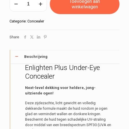
Toevoegen aan
Plus
winkelwagen
Under-
Eye
Concealer
Categorie:
Concealer
no
0
Share
aantal
Beschrijving
Enlighten Plus Under-Eye
Concealer
Next-level dekking voor heldere, jong-
uitziende ogen!
Deze zijdezachte, licht gewicht en volledig
dekkende formule maakt de huid rondom je ogen
glad en vermindert wallen en donkere kringen.
Beschermt de huid tegen schadelijke UV-straling
door middel van een breedspectrum SPF30 (UVA en