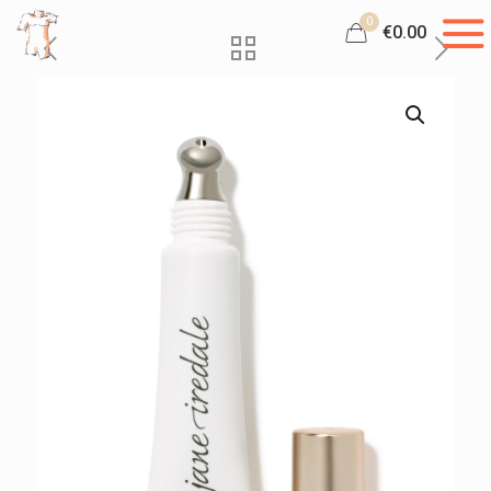
0
€0.00