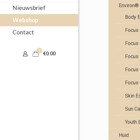
Environ®
Nieuwsbrief
Body E
Webshop
Focus 
Contact
Focus 
0
€0.00
Focus 
Focus 
Focus 
Skin E
Sun Ca
Youth 
Huid