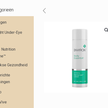
gorieën
ngen
ght Under-Eye
Nutrition
me™
jkse Gezondheid
richte
singen
p
 Vive