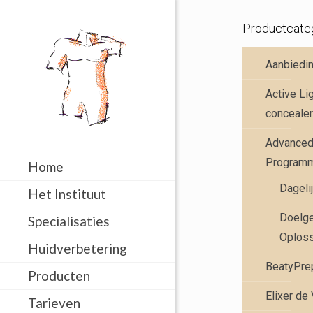
Productcate
Aanbiedi
Active Li
concealer
Advanced 
Program
Home
Dageli
Het Instituut
Doelge
Specialisaties
Oplos
Huidverbetering
BeatyPre
Producten
Elixer de
Tarieven