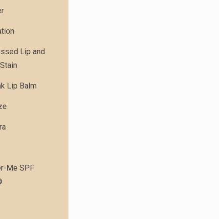
er
tion
issed Lip and
Stain
nk Lip Balm
ze
ra
r-Me SPF
®