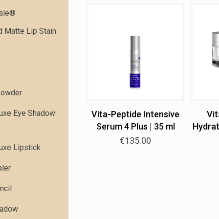
dale®
 Matte Lip Stain
powder
Luxe Eye Shadow
Vita-Peptide Intensive
Vit
Serum 4 Plus | 35 ml
Hydrat
€
135.00
uxe Lipstick
ler
ncil
hadow