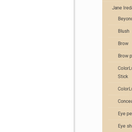
Jane Ire
Beyond
Blush
Brow
Brow 
Color
Stick
ColorL
Concea
Eye pe
Eye s