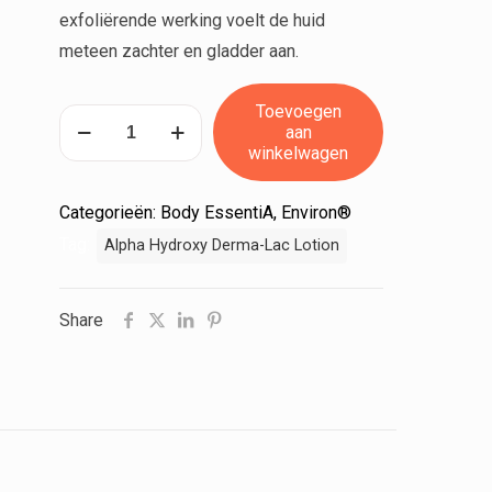
exfoliërende werking voelt de huid
meteen zachter en gladder aan.
Toevoegen
Alpha
aan
Hydroxy
winkelwagen
Derma-
Lac
Categorieën:
Body EssentiA
,
Environ®
Lotion
Tag:
Alpha Hydroxy Derma-Lac Lotion
|
200
Share
ml
aantal