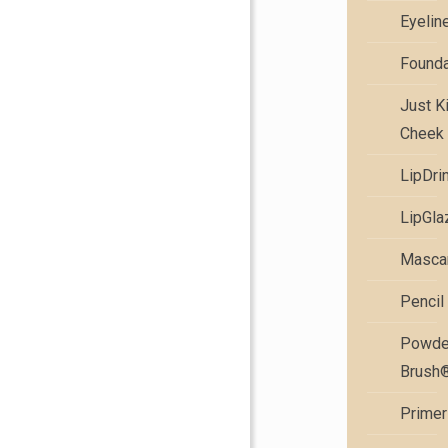
Eyelin
Founda
Just K
Cheek 
LipDri
LipGla
Masca
Pencil
Powde
Brush
Primer