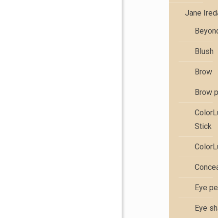
Jane Ire
Beyond
Blush
Brow
Brow 
Color
Stick
ColorL
Concea
Eye pe
Eye s