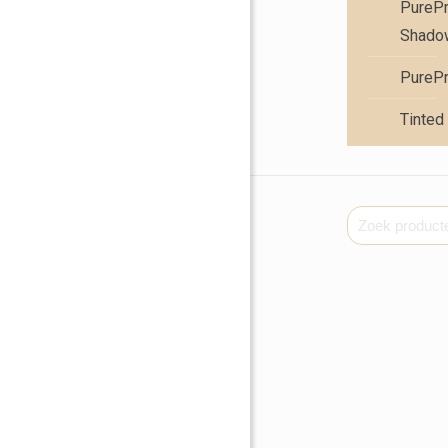
PureP
Shadow
PureP
Tinted