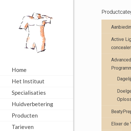
Productcate
Aanbiedi
Active Li
concealer
Advanced 
Program
Home
Dageli
Het Instituut
Doelge
Specialisaties
Oplos
Huidverbetering
BeatyPre
Producten
Elixer de
Tarieven