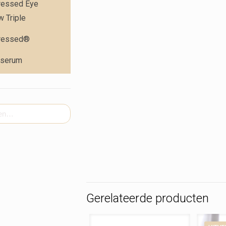
ressed Eye
 Triple
ressed®
 serum
Gerelateerde producten