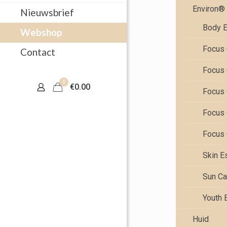
Environ®
Nieuwsbrief
Body E
Webshop
Focus 
Contact
Focus 
0
€0.00
Focus 
Focus 
Focus 
Skin E
Sun Ca
Youth 
Huid