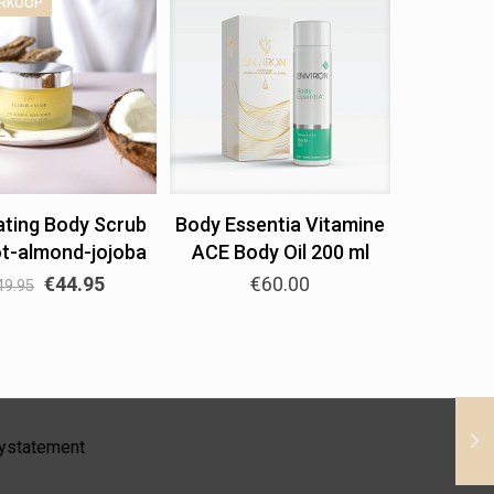
ERKOOP
iating Body Scrub
Body Essentia Vitamine
ot-almond-jojoba
ACE Body Oil 200 ml
€
44.95
€
60.00
49.95
cystatement