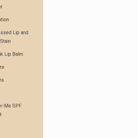
er
tion
issed Lip and
Stain
nk Lip Balm
ze
ra
r-Me SPF
®