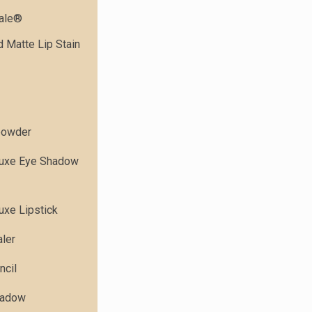
dale®
 Matte Lip Stain
powder
Luxe Eye Shadow
uxe Lipstick
ler
ncil
hadow