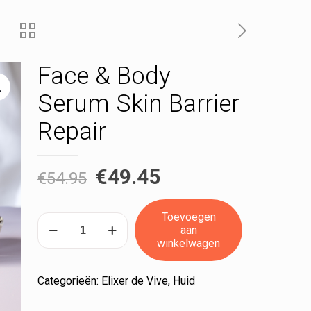
Face & Body
Serum Skin Barrier
Repair
€
49.45
€
54.95
Toevoegen
Face
aan
&
winkelwagen
Body
Serum
Categorieën:
Elixer de Vive
,
Huid
Skin