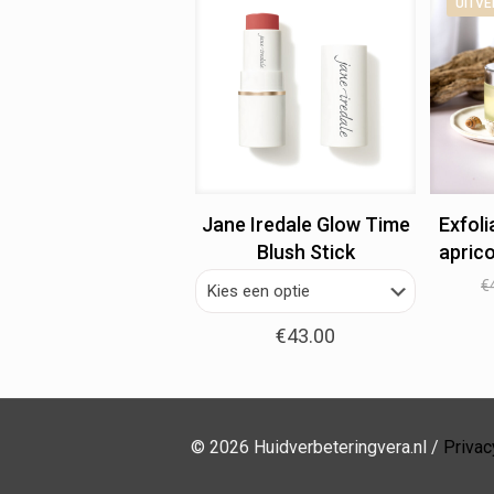
UITV
Jane Iredale Glow Time
Exfol
Blush Stick
apric
€
€
43.00
© 2026 Huidverbeteringvera.nl /
Priva