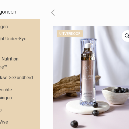
gorieën
ngen
UITVERKOOP
ght Under-Eye
Nutrition
me™
jkse Gezondheid
richte
singen
p
 Vive