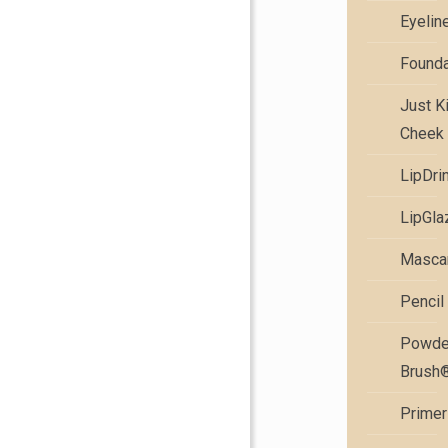
Eyelin
Founda
Just K
Cheek 
LipDri
LipGla
Masca
Pencil
Powde
Brush
Primer