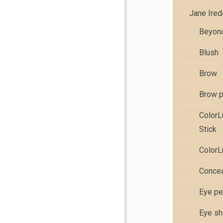
Jane Ire
Beyond
Blush
Brow
Brow 
Color
Stick
ColorL
Concea
Eye pe
Eye s