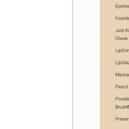
Eyelin
Founda
Just K
Cheek 
LipDri
LipGla
Masca
Pencil
Powde
Brush
Primer