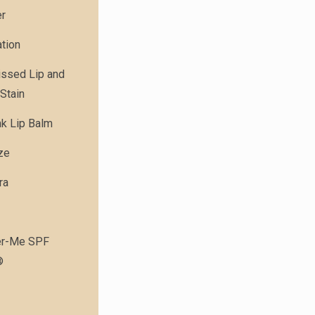
er
tion
issed Lip and
Stain
nk Lip Balm
ze
ra
r-Me SPF
®