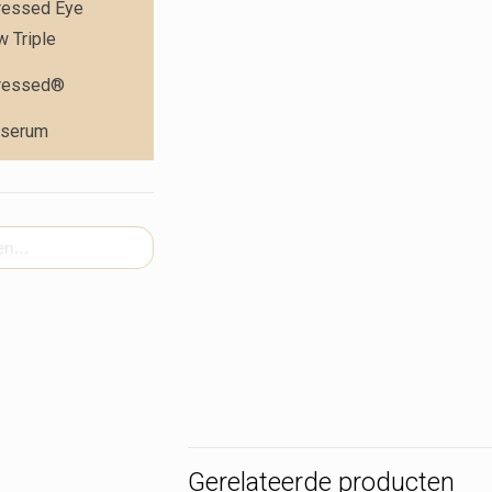
ressed Eye
 Triple
ressed®
 serum
Gerelateerde producten