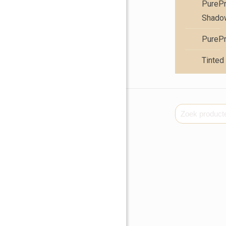
PureP
Shadow
PureP
Tinted