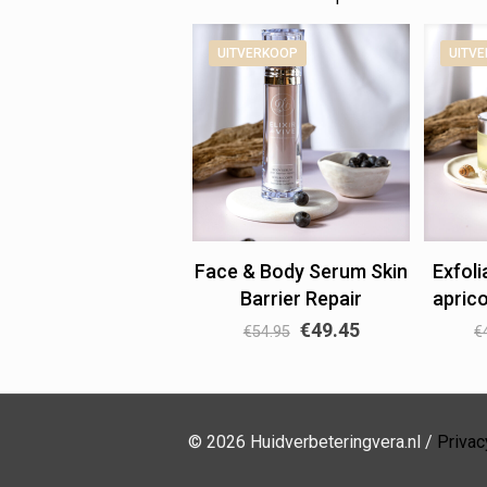
UITVERKOOP
UITV
Face & Body Serum Skin
Exfol
Barrier Repair
apric
€
49.45
€
54.95
€
© 2026 Huidverbeteringvera.nl /
Priva