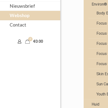
Environ®
Nieuwsbrief
Body E
Webshop
Focus 
Contact
Focus 
0
€0.00
Focus 
Focus 
Focus 
Skin E
Sun Ca
Youth 
Huid