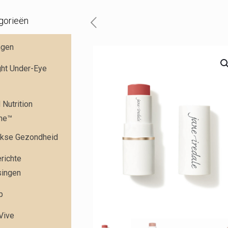
gorieën
ngen
ght Under-Eye
Nutrition
me™
jkse Gezondheid
richte
singen
p
 Vive