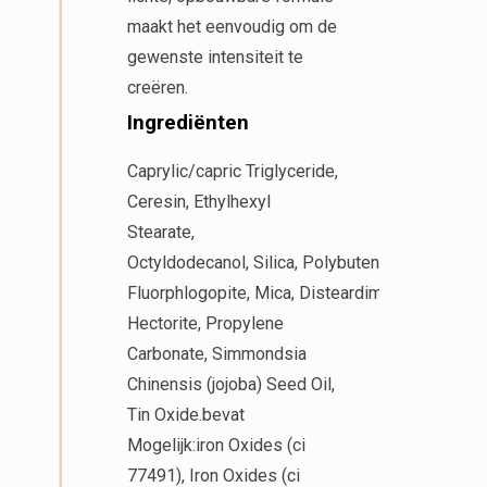
maakt het eenvoudig om de
gewenste intensiteit te
creëren.
Ingrediënten
Caprylic/capric Triglyceride
,
Ceresin,
Ethylhexyl
Stearate
,
Octyldodecanol,
Silica,
Polybutene,
Synthetic
Fluorphlogopite,
Mica,
Disteardimonium
Hectorite,
Propylene
Carbonate,
Simmondsia
Chinensis (jojoba) Seed Oil
,
Tin Oxide.bevat
Mogelijk:iron Oxides (ci
77491),
Iron Oxides (ci