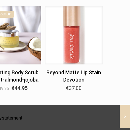
ERKOOP
iating Body Scrub
Beyond Matte Lip Stain
ot-almond-jojoba
Devotion
€
44.95
€
37.00
49.95
cystatement