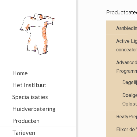
Productcate
Aanbiedi
Active Li
concealer
Advanced 
Program
Home
Dageli
Het Instituut
Doelge
Specialisaties
Oplos
Huidverbetering
BeatyPre
Producten
Elixer de
Tarieven