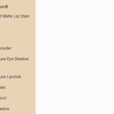
dale®
 Matte Lip Stain
powder
Luxe Eye Shadow
uxe Lipstick
ler
ncil
hadow