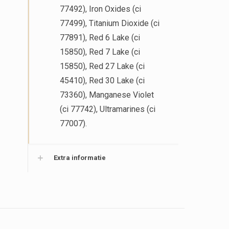
77492),
Iron Oxides (ci
77499),
Titanium Dioxide (ci
77891),
Red 6 Lake (ci
15850),
Red 7 Lake (ci
15850),
Red 27 Lake (ci
45410),
Red 30 Lake (ci
73360),
Manganese Violet
(ci 77742),
Ultramarines (ci
77007).
Extra informatie