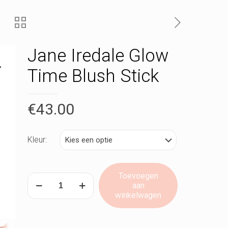
Jane Iredale Glow
Time Blush Stick
€
43.00
Kleur:
Toevoegen
Jane
aan
Iredale
winkelwagen
Glow
Time