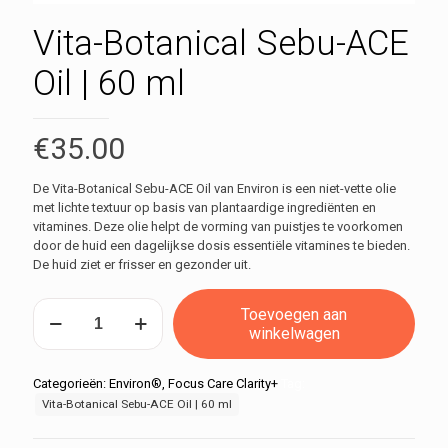
Vita-Botanical Sebu-ACE
Oil | 60 ml
€
35.00
De Vita-Botanical Sebu-ACE Oil van Environ is een niet-vette olie
met lichte textuur op basis van plantaardige ingrediënten en
vitamines. Deze olie helpt de vorming van puistjes te voorkomen
door de huid een dagelijkse dosis essentiële vitamines te bieden.
De huid ziet er frisser en gezonder uit.
Vita-
Toevoegen aan
Botanical
winkelwagen
Sebu-
ACE
Oil
Categorieën:
Environ®
,
Focus Care Clarity+
Tag:
|
Vita-Botanical Sebu-ACE Oil | 60 ml
60
ml