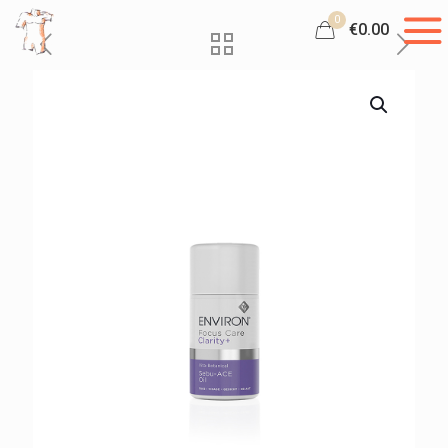
0
€0.00