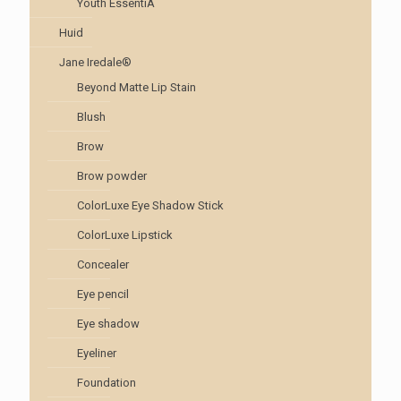
Youth EssentiA
Huid
Jane Iredale®
Beyond Matte Lip Stain
Blush
Brow
Brow powder
ColorLuxe Eye Shadow Stick
ColorLuxe Lipstick
Concealer
Eye pencil
Eye shadow
Eyeliner
Foundation