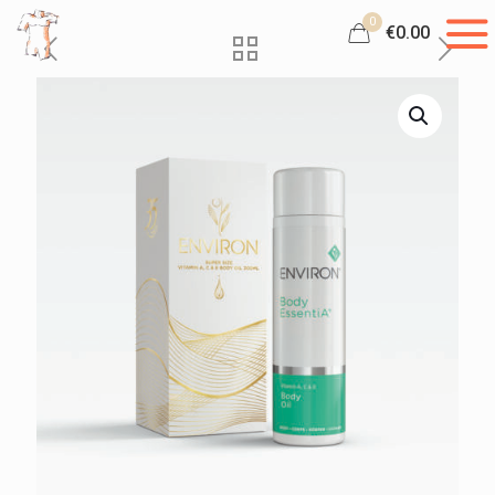
0
€0.00