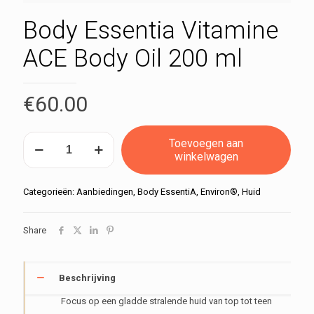
Body Essentia Vitamine
ACE Body Oil 200 ml
€
60.00
Body
Toevoegen aan
Essentia
winkelwagen
Vitamine
ACE
Body
Categorieën:
Aanbiedingen
,
Body EssentiA
,
Environ®
,
Huid
Oil
200
Share
ml
aantal
Beschrijving
Focus op een gladde stralende huid van top tot teen